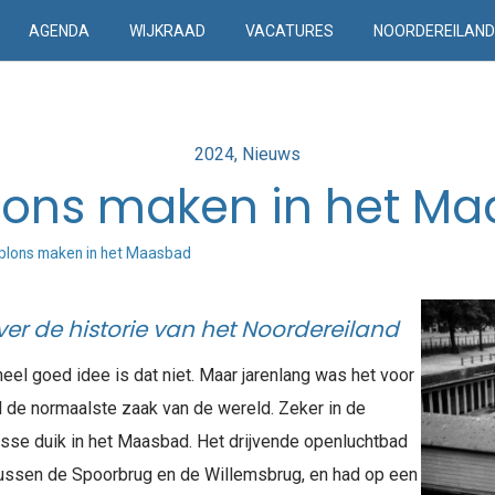
AGENDA
WIJKRAAD
VACATURES
NOORDEREILAN
Posted
2024
Nieuws
in
lons maken in het M
plons maken in het Maasbad
ver de historie van het Noordereiland
el goed idee is dat niet. Maar jarenlang was het voor
 de normaalste zaak van de wereld. Zeker in de
se duik in het Maasbad. Het drijvende openluchtbad
ussen de Spoorbrug en de Willemsbrug, en had op een