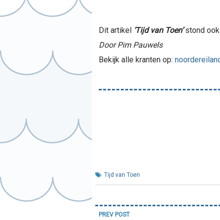
Dit artikel
‘Tijd van Toen’
stond ook 
Door Pim Pauwels
Bekijk alle kranten op:
noordereiland
Tijd van Toen
Bericht
PREV POST