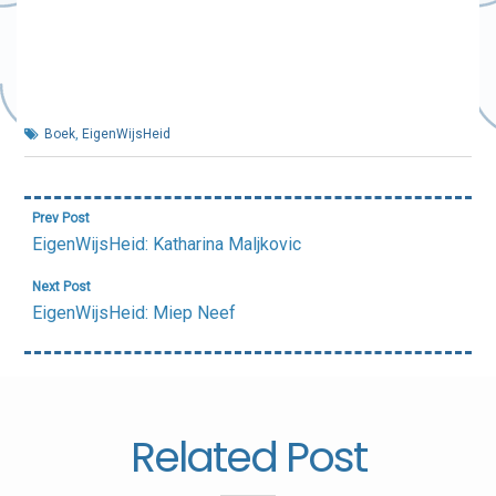
Boek
,
EigenWijsHeid
Bericht
Prev Post
navigatie
EigenWijsHeid: Katharina Maljkovic
Next Post
EigenWijsHeid: Miep Neef
Related Post