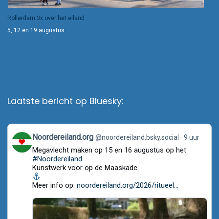
Rollerdam 3x over het eiland
5, 12 en 19 augustus
Laatste bericht op Bluesky:
View
Noordereiland.org
@noordereiland.bsky.social
9 uur
post
Megavlecht maken op 15 en 16 augustus op het
by
Noordereiland.org
#Noordereiland
.
on
Kunstwerk voor op de Maaskade.
Bluesky
Meer info op:
noordereiland.org/2026/ritueel...