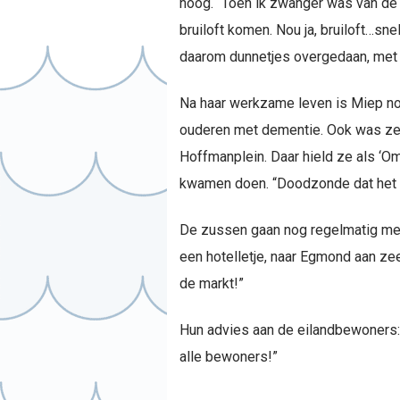
hoog. “Toen ik zwanger was van de 
bruiloft komen. Nou ja, bruiloft…sn
daarom dunnetjes overgedaan, met de
Na haar werkzame leven is Miep nog 
ouderen met dementie. Ook was ze 
Hoffmanplein. Daar hield ze als ‘O
kwamen doen. “Doodzonde dat het we
De zussen gaan nog regelmatig met 
een hotelletje, naar Egmond aan zee
de markt!”
Hun advies aan de eilandbewoners: 
alle bewoners!”