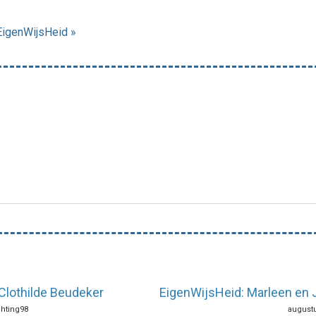
EigenWijsHeid »
Clothilde Beudeker
EigenWijsHeid: Marleen en 
chting98
augustu