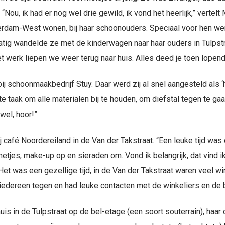
 “Nou, ik had er nog wel drie gewild, ik vond het heerlijk,” verte
otterdam-West wonen, bij haar schoonouders. Speciaal voor hen w
tig wandelde ze met de kinderwagen naar haar ouders in Tulpstraa
et werk liepen we weer terug naar huis. Alles deed je toen lopend
j schoonmaakbedrijf Stuy. Daar werd zij al snel aangesteld als ‘h
e taak om alle materialen bij te houden, om diefstal tegen te g
wel, hoor!”
 café Noordereiland in de Van der Takstraat. “Een leuke tijd was 
 netjes, make-up op en sieraden om. Vond ik belangrijk, dat vind 
Het was een gezellige tijd, in de Van der Takstraat waren veel wi
r iedereen tegen en had leuke contacten met de winkeliers en de
is in de Tulpstraat op de bel-etage (een soort souterrain), ha