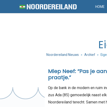
HOME
E
Noordereiland Nieuws
Archief
Eige
>
>
Miep Neef: “Pas je aa
praatje.”
Op de bank in de modern en ruim in
zus Ada (85) gemoedelijk naast elka
Noordereiland terecht. Samen met 