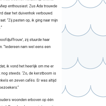
lt Miep enthousiast. Zus Ada trouwde
erd daar het duivenhok verbouwd.
t. “Zij pasten op, ik ging naar mijn
.”
oofdjuffrouw’, zij stuurde haar
aan. “Iedereen nam wel eens een
dat, ik vond het heerlijk om me er
ik nog steeds. ‘Zo, de kerstboom is
nkels en zeven cafés. Er was altijd
 bezoekers.“
ar ouders woonden erboven op één