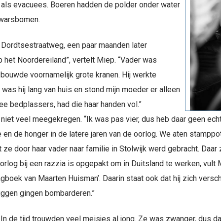
 als evacuees. Boeren hadden de polder onder water
dwarsbomen.
e Dordtsestraatweg, een paar maanden later
p het Noordereiland”, vertelt Miep. “Vader was
j bouwde voornamelijk grote kranen. Hij werkte
was hij lang van huis en stond mijn moeder er alleen
ee bedplassers, had die haar handen vol.”
iet veel meegekregen. “Ik was pas vier, dus heb daar geen echt
e en de honger in de latere jaren van de oorlog. We aten stampp
t ze door haar vader naar familie in Stolwijk werd gebracht. Daar
oorlog bij een razzia is opgepakt om in Duitsland te werken, vult 
boek van Maarten Huisman’. Daarin staat ook dat hij zich verschr
uggen gingen bombarderen.”
In de tijd trouwden veel meisjes al jong. Ze was zwanger, dus 