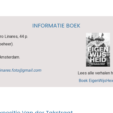
INFORMATIE BOEK
o Linares, 44 p.
beheer).
, Amsterdam.
linares.foto@gmail.com
Lees alle verhalen h
Boek EigenWijsHei
xpositie Van der Takstraat