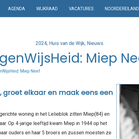
AGENDA
WIJKRAAD
VACATURES
NOORDEREILAN
Posted
2024
Huis van de Wijk
Nieuws
in
igenWijsHeid: Miep Ne
nWijsHeid: Miep Neef
n, groet elkaar en maak eens een
gerichte woning in het Lelieblok zitten Miep(84) en
ar. Op 4-jarige leeftijd kwam Miep in 1944 op het
haar ouders en haar 5 broers en zussen moesten ze