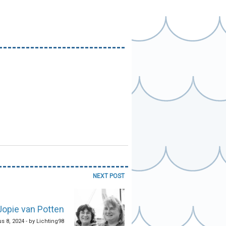
NEXT POST
Jopie van Potten
s 8, 2024 - by Lichting98