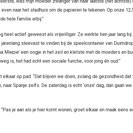
eerste, was mijn moeder zwanger van haar laatste (het achtste) k
el even naar het stadhuis om de papieren te tekenen. Op onze 12,
 hele familie erbij.”
heel actief geweest als vrijwilliger. Ze werkte tien jaar lang bij
jarenlang steevast te vinden bij de speelcontainer van Duimdro
ma Miepie’ een oogje in het zeil en kletste met de moeders en bu
g is, het had echt een sociale functie, voor jong én oud.”
elkaar op pad. “Dat blijven we doen, zolang de gezondheid dat 
, naar Spanje zelfs. De zaterdag is echt ‘onze’ dag, dan gaan we 
“Pas je aan als je hier komt wonen, groet elkaar en maak eens ee