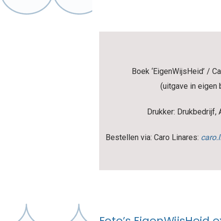
Boek ‘EigenWijsHeid’ / Car
(uitgave in eigen 
Drukker: Drukbedrijf
Bestellen via: Caro Linares:
caro.
Foto’s EigenWijsHeid e