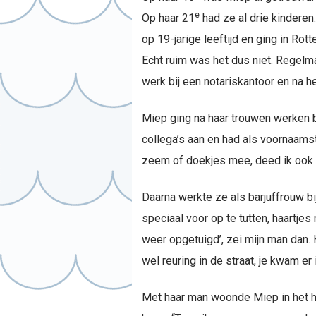
e
Op haar 21
had ze al drie kinderen.
op 19-jarige leeftijd en ging in R
Echt ruim was het dus niet. Regelma
werk bij een notariskantoor en na h
Miep ging na haar trouwen werken bi
collega’s aan en had als voornaamst
zeem of doekjes mee, deed ik ook 
Daarna werkte ze als barjuffrouw bij
speciaal voor op te tutten, haartjes
weer opgetuigd’, zei mijn man dan. 
wel reuring in de straat, je kwam e
Met haar man woonde Miep in het hu