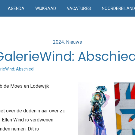
AGENDA
WIJKRAAD
VACATURES
NOORDEREILAN
Posted
2024
Nieuws
in
GalerieWind: Abschied
rieWind: Abschied!
ob de Moes en Lodewijk
iet over de doden maar over zij
r Ellen Wind is verdwenen
nden nemen. Dit is