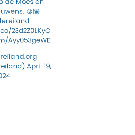
ob de Moes en
uwens. 🎨🖼️
ereiland
t.co/23d2Z0LKyC
com/Ayy053geWE
reiland.org
eiland)
April 19,
024