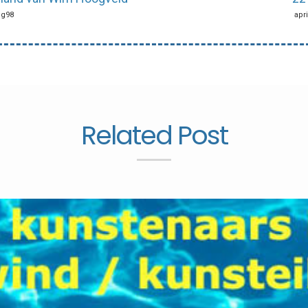
ing98
apri
Related Post