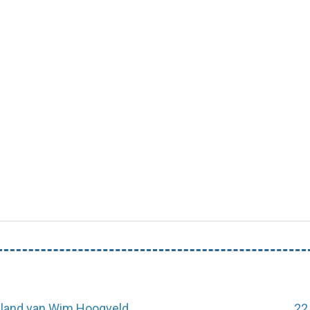
iland van Wim Hoogveld
22 