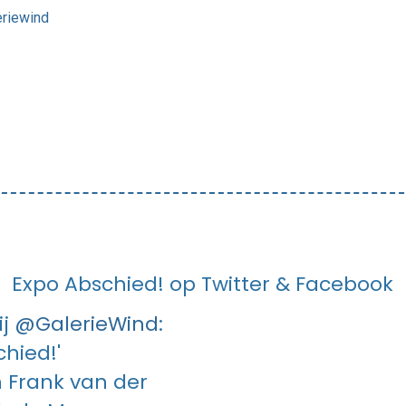
riewind
Expo Abschied! op Twitter & Facebook
ij
@GalerieWind
:
chied!'
 Frank van der