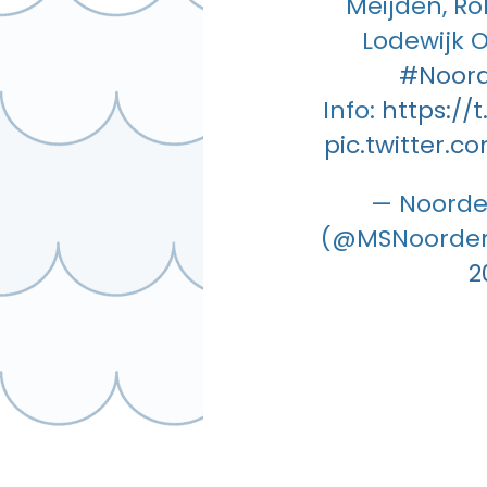
Meijden, R
Lodewijk O
#Noord
Info:
https://
pic.twitter.
— Noorde
(@MSNoorder
2