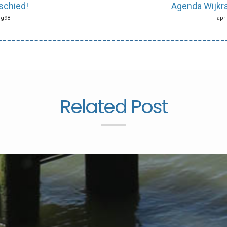
schied!
Agenda Wijkra
ing98
apri
Related Post