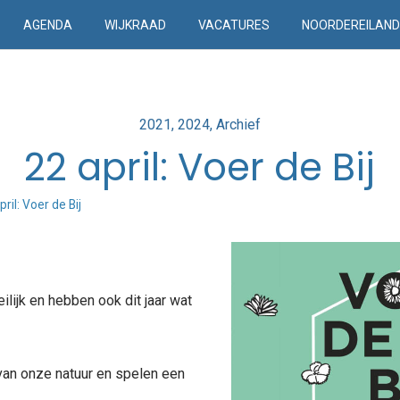
AGENDA
WIJKRAAD
VACATURES
NOORDEREILAN
Posted
2021
2024
Archief
in
22 april: Voer de Bij
pril: Voer de Bij
ilijk en hebben ook dit jaar wat
 van onze natuur en spelen een