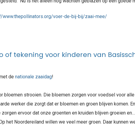
ngesteld. Nu is het alleen nog wachten geblazen op een goede m
://www.thepollinators.org/voer-de-bij-bij/zaai-mee/
o of tekening voor kinderen van Basiss
 met de
nationale zaaid
ag
!
r bloemen strooien. Die bloemen zorgen voor voedsel voor alle 
 harde werker die zorgt dat er bloemen en groen blijven komen. 
ze zorgen ervoor dat onze groenten en kruiden blijven groeien en…
? Op het Noordereiland willen we veel meer groen. Daar kunnen 