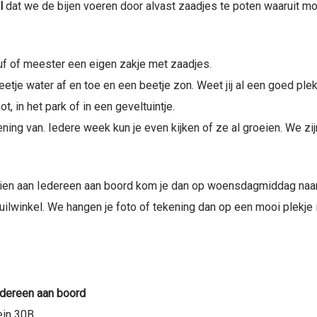
il
dat we de bijen voeren door alvast zaadjes te poten waaruit 
 juf of meester een eigen zakje met zaadjes.
je water af en toe en een beetje zon. Weet jij al een goed plekje
t, in het park of in een geveltuintje.
ning van. Iedere week kun je even kijken of ze al groeien. We z
n zien aan Iedereen aan boord kom je dan op woensdagmiddag naar 
ruilwinkel. We hangen je foto of tekening dan op een mooi plekje i
edereen aan boord
ein 30B