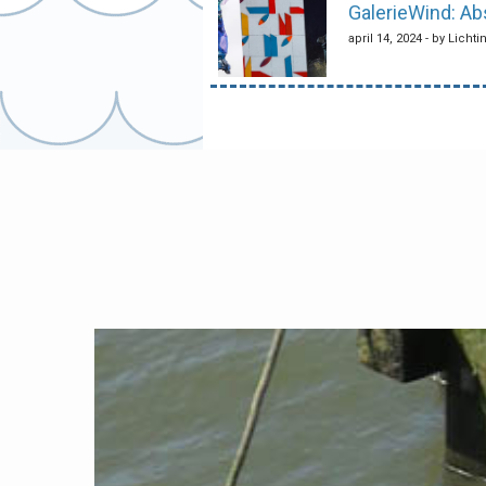
GalerieWind: Ab
april 14, 2024 - by Licht