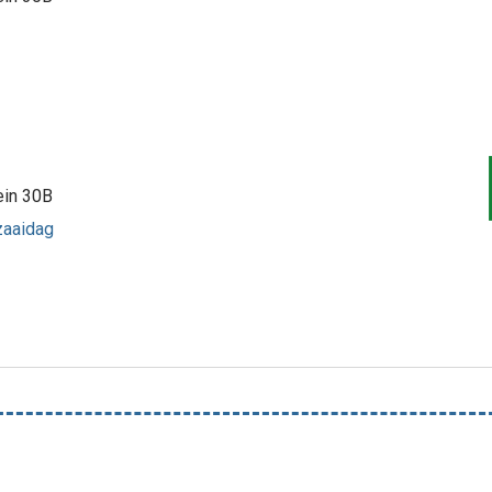
ein 30B
/zaaidag