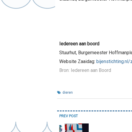
Iedereen aan boord
Stuurhut, Burgemeester Hoffmanpl
Website Zaaidag:
bijenstichting.nl
Bron: Iedereen aan Boord
dieren
Bericht
PREV POST
navigatie