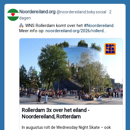
View
Noordereiland.org
@noordereiland.bsky.social
2
post
dagen
by
Noordereiland.org
WNS Rollerdam komt over het
#Noordereiland
.
on
Meer info op:
noordereiland.org/2026/rollerd...
Bluesky
Rollerdam 3x over het eiland -
Noordereiland, Rotterdam
In augustus rolt de Wednesday Night Skate – ook