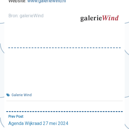
Website:
www.galeriewind.nl
Bron: galerieWind
Galerie Wind
Bericht
Prev Post
navigatie
Agenda Wijkraad 27 mei 2024