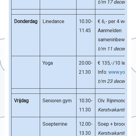
t/m
17 december
Donderdag
Linedance
10.30-
€ 6,- per 4 weken
11.45
Aanmelden:
sameninbeweging@
t/m
11 december
Yoga
20.00-
€ 135,-/10 lessen
21.30
Info:
www.yogabyn
t/m
23 december
Vrijdag
Senioren gym
10.30-
Olv. Rijnmond Fit
11.30
Kerstvakantie: ge
Soepterrine
12.00-
Soep + broodje. Ko
13.30
Kerstvakantie: ge