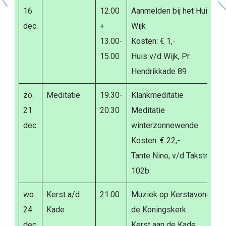
16
12.00
Aanmelden bij het Huis vd
dec.
+
Wijk
13.00-
Kosten: € 1,-
15.00
Huis v/d Wijk, Pr.
Hendrikkade 89
zo.
Meditatie
19.30-
Klankmeditatie
21
20.30
Meditatie
dec.
winterzonnewende
Kosten: € 22,-
Tante Nino, v/d Takstraat
102b
wo.
Kerst a/d
21.00
Muziek op Kerstavond, in
24
Kade
de Koningskerk
dec.
Kerst aan de Kade.