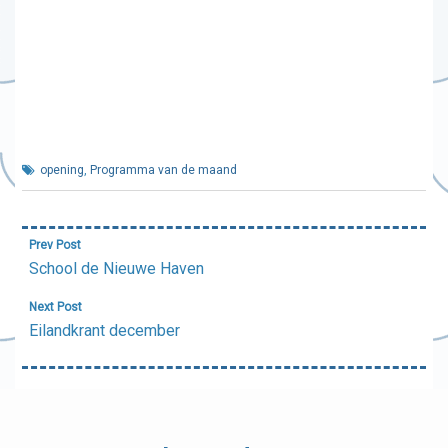
opening
,
Programma van de maand
Bericht
Prev Post
navigatie
School de Nieuwe Haven
Next Post
Eilandkrant december