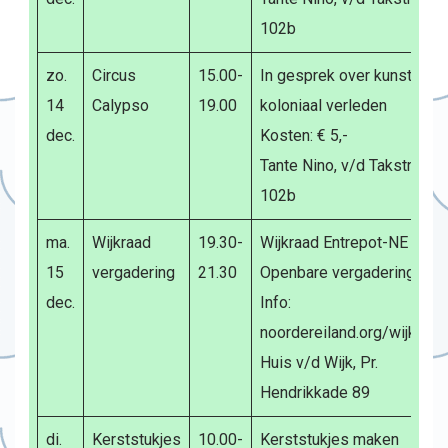
102b
zo.
Circus
15.00-
In gesprek over kunst en
14
Calypso
19.00
koloniaal verleden
dec.
Kosten: € 5,-
Tante Nino, v/d Takstraat
102b
ma.
Wijkraad
19.30-
Wijkraad Entrepot-NE
15
vergadering
21.30
Openbare vergadering
dec.
Info:
noordereiland.org/wijkraad
Huis v/d Wijk, Pr.
Hendrikkade 89
di.
Kerststukjes
10.00-
Kerststukjes maken