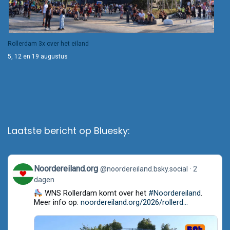
Rollerdam 3x over het eiland
5, 12 en 19 augustus
Laatste bericht op Bluesky:
View
Noordereiland.org
@noordereiland.bsky.social
2
post
dagen
by
Noordereiland.org
WNS Rollerdam komt over het
#Noordereiland
.
on
Meer info op:
noordereiland.org/2026/rollerd...
Bluesky