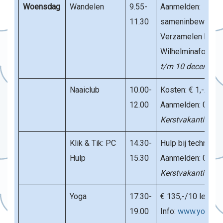
Woensdag
Wandelen
9.55-
Aanmelden:
11.30
sameninbeweging@
Verzamelen bij de
Wilhelminafontein
t/m
10 december
Naaiclub
10.00-
Kosten: € 1,-.
12.00
Aanmelden: 06 16
Kerstvakantie: ge
Klik & Tik: PC
14.30-
Hulp bij technolog
Hulp
15.30
Aanmelden: 06 28
Kerstvakantie: ge
Yoga
17.30-
€ 135,-/10 lessen
19.00
Info:
www.yogabyn