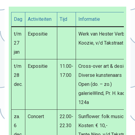
Dag
Activiteiten
Tijd
Informatie
t/m
Expositie
Werk van Hester Verbeek
27
Koozie, v/d Takstraat 51
jan
t/m
Expositie
11.00-
Cross-over art & design
28
17.00
Diverse kunstenaars
dec.
Open (do. – zo.)
galerieWind, Pr. H. kade
124a
za.
Concert
22.00-
Sunflower: folk music
6
22.30
Kosten: € 10,-
dec.
Tante Nino, v/d Takstraat