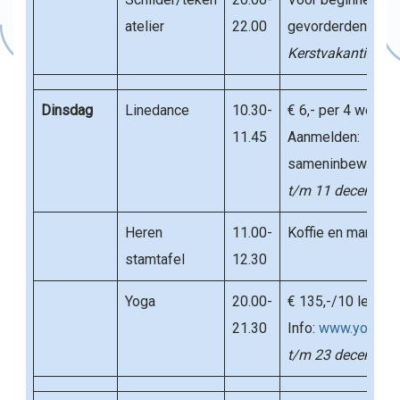
atelier
22.00
gevorderden
Kerstvakantie: ge
Dinsdag
Linedance
10.30-
€ 6,- per 4 weken
11.45
Aanmelden:
sameninbeweging@
t/m
11 december
Heren
11.00-
Koffie en mannenp
stamtafel
12.30
Yoga
20.00-
€ 135,-/10 lessen
21.30
Info:
www.yogabyn
t/m 23 december