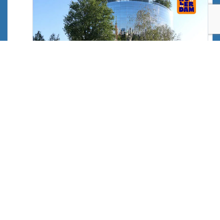
Rollerdam 3x over het eiland -
Noordereiland, Rotterdam
In augustus rolt de Wednesday Night Skate – ook
bekend alsRollerdam – drie woensdagen over het
Noordereiland.
noordereiland.org
Naar Bluesky »