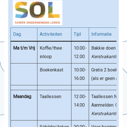
Dag
Activiteiten
Tijd
Informatie
Ma t/m Vrij
Koffie/thee
10.00-
Bakkie doen & pr
inloop
12.00
Kerstvakantie: ge
Boekenkast
10.00-
Gratis 2 boeken u
16.00
(als er geen activi
Maandag
Taallessen
12.00-
Taallessen Nederl
14.00
Aanmelden: 0634
Kerstvakantie: ge
Schilder/teken
20.00-
Voor beginners e