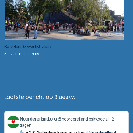
Rollerdam 3x over het eiland
5, 12 en 19 augustus
Laatste bericht op Bluesky:
View
Noordereiland.org
@noordereiland.bsky.social
2
post
dagen
by
Noordereiland.org
WNS Rollerdam komt over het
#Noordereiland
.