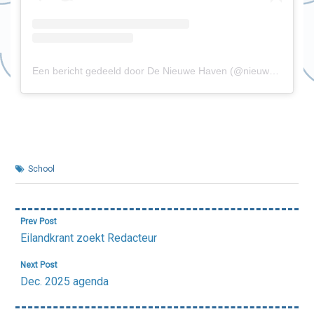
Een bericht gedeeld door De Nieuwe Haven (@nieuwehavenrdam)
School
Bericht
Prev Post
navigatie
Eilandkrant zoekt Redacteur
Next Post
Dec. 2025 agenda