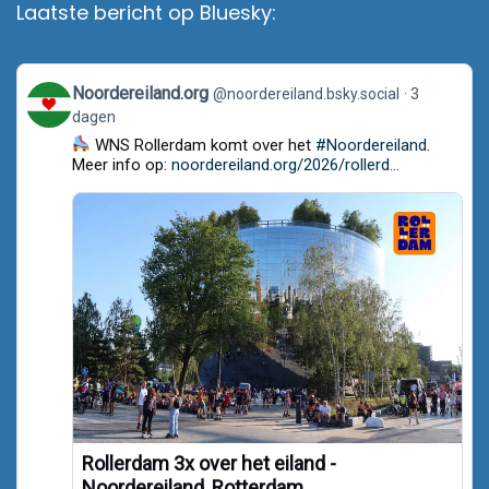
Laatste bericht op Bluesky:
View
Noordereiland.org
@noordereiland.bsky.social
3
post
dagen
by
Noordereiland.org
WNS Rollerdam komt over het
#Noordereiland
.
on
Meer info op:
noordereiland.org/2026/rollerd...
Bluesky
Rollerdam 3x over het eiland -
Noordereiland, Rotterdam