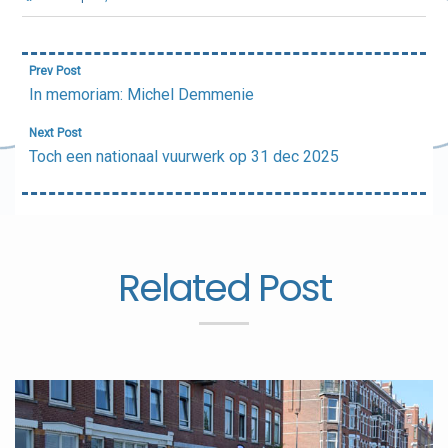
Bericht
Prev Post
navigatie
In memoriam: Michel Demmenie
Next Post
Toch een nationaal vuurwerk op 31 dec 2025
Related Post