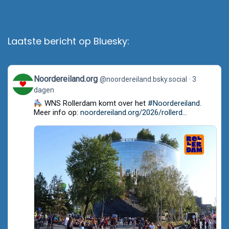
Laatste bericht op Bluesky:
View
Noordereiland.org
@noordereiland.bsky.social
3
post
dagen
by
Noordereiland.org
WNS Rollerdam komt over het
#Noordereiland
.
on
Meer info op:
noordereiland.org/2026/rollerd...
Bluesky