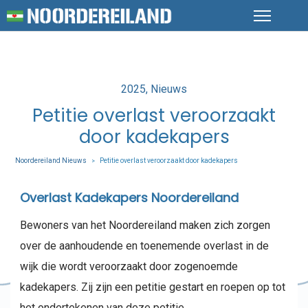
Posted
2025
Nieuws
in
Petitie overlast veroorzaakt
door kadekapers
Noordereiland Nieuws
Petitie overlast veroorzaakt door kadekapers
>
Overlast Kadekapers Noordereiland
Bewoners van het Noordereiland maken zich zorgen
over de aanhoudende en toenemende overlast in de
wijk die wordt veroorzaakt door zogenoemde
kadekapers. Zij zijn een petitie gestart en roepen op tot
het ondertekenen van deze petitie.