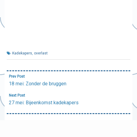
Kadekapers
,
overlast
Bericht
Prev Post
navigatie
18 mei: Zonder de bruggen
Next Post
27 mei: Bijeenkomst kadekapers