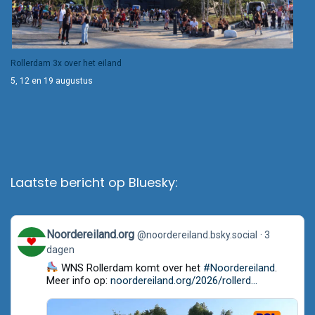
Rollerdam 3x over het eiland
5, 12 en 19 augustus
Laatste bericht op Bluesky:
View
Noordereiland.org
@noordereiland.bsky.social
3
post
dagen
by
Noordereiland.org
WNS Rollerdam komt over het
#Noordereiland
.
on
Meer info op:
noordereiland.org/2026/rollerd...
Bluesky