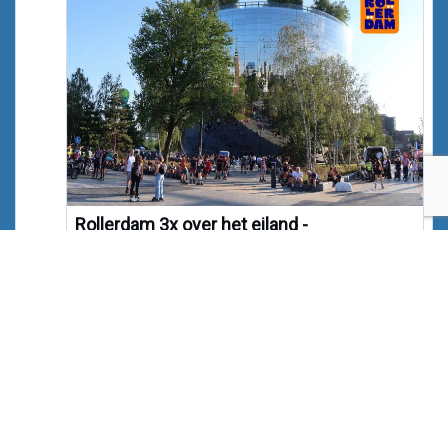
Rollerdam 3x over het eiland -
Noordereiland, Rotterdam
In augustus rolt de Wednesday Night Skate – ook
bekend alsRollerdam – drie woensdagen over het
Noordereiland.
noordereiland.org
Naar Bluesky »