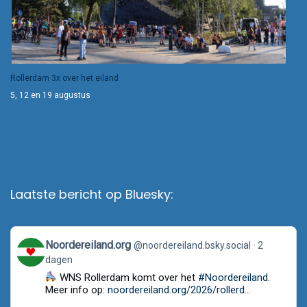
Rollerdam 3x over het eiland
5, 12 en 19 augustus
Laatste bericht op Bluesky:
View
Noordereiland.org
@noordereiland.bsky.social
2
post
dagen
by
Noordereiland.org
WNS Rollerdam komt over het
#Noordereiland
.
on
Meer info op:
noordereiland.org/2026/rollerd...
Bluesky