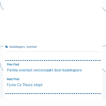
Kadekapers
,
overlast
Bericht
Prev Post
navigatie
Petitie overlast veroorzaakt door kadekapers
Next Post
Fysio Co Thuss stopt