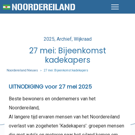
Posted
2025
Archief
Wijkraad
in
27 mei: Bijeenkomst
kadekapers
Noordereiland Nieuws
27 mei: Bijeenkomst kadekapers
>
UITNODIGING voor 27 mei 2025
Beste bewoners en ondernemers van het
Noordereiland,
Al langere tijd ervaren mensen van het Noordereiland
overlast van zogeheten ‘Kadekapers’: groepen mensen
die met auto’s en motoren naar het eiland komen om