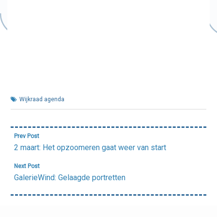
Wijkraad agenda
Bericht
Prev Post
navigatie
2 maart: Het opzoomeren gaat weer van start
Next Post
GalerieWind: Gelaagde portretten