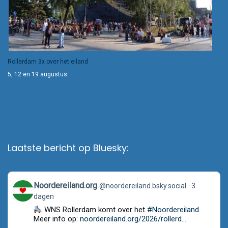
Rollerdam 3x over het eiland
5, 12 en 19 augustus
Laatste bericht op Bluesky:
View
Noordereiland.org
@noordereiland.bsky.social
3
post
dagen
by
Noordereiland.org
WNS Rollerdam komt over het
#Noordereiland
.
on
Meer info op:
noordereiland.org/2026/rollerd...
Bluesky