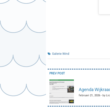
Galerie Wind
Bericht
PREV POST
navigatie
Agenda Wijkraad
februari 21, 2026 - by Li