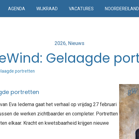
AGENDA
WIJKRAAD
VACATURES
NOORDEREILAN
Posted
2026
Nieuws
in
ieWind: Gelaagde port
elaagde portretten
gde portretten
van Eva Iedema gaat het verhaal op vrijdag 27 februari
tussen de werken zichtbaarder en completer. Portretten
eten elkaar. Kracht en kwetsbaarheid krijgen nieuwe