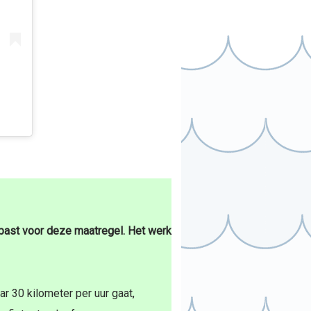
epast voor deze maatregel. Het werk
r 30 kilometer per uur gaat,