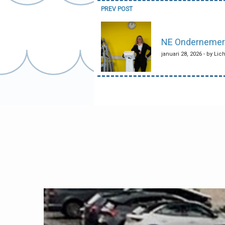
Bericht
PREV POST
navigatie
NE Ondernemer:
januari 28, 2026 - by Lic