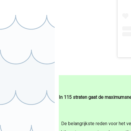
In 115 straten gaat de maximumsnel
De belangrijkste reden voor het v