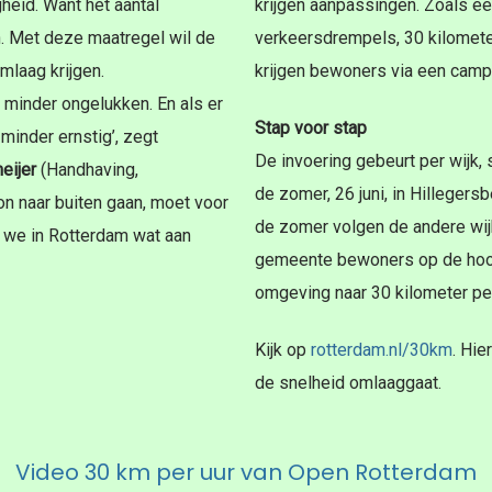
gheid. Want het aantal
krijgen aanpassingen. Zoals ee
en. Met deze maatregel wil de
verkeersdrempels, 30 kilomete
mlaag krijgen.
krijgen bewoners via een camp
r minder ongelukken. En als er
Stap voor stap
 minder ernstig’, zegt
De invoering gebeurt per wijk, 
eijer
(Handhaving,
de zomer, 26 juni, in Hilleger
on naar buiten gaan, moet voor
de zomer volgen de andere wijk
n we in Rotterdam wat aan
gemeente bewoners op de hoog
omgeving naar 30 kilometer per
Kijk op
rotterdam.nl/30km
. Hie
de snelheid omlaaggaat.
Video 30 km per uur van Open Rotterdam