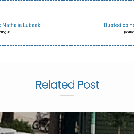
 Nathalie Lubeek
Busted op h
hting98
januar
Related Post