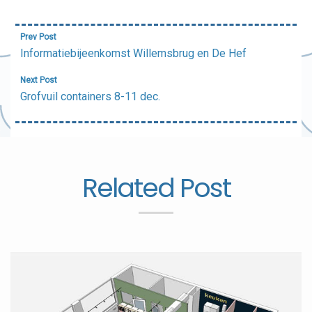
Bericht
Prev Post
navigatie
Informatiebijeenkomst Willemsbrug en De Hef
Next Post
Grofvuil containers 8-11 dec.
Related Post