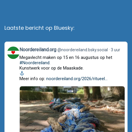
Laatste bericht op Bluesky:
View
Noordereiland.org
@noordereiland.bsky.social
3 uur
post
Megavlecht maken op 15 en 16 augustus op het
by
Noordereiland.org
#Noordereiland
.
on
Kunstwerk voor op de Maaskade.
Bluesky
Meer info op:
noordereiland.org/2026/ritueel...