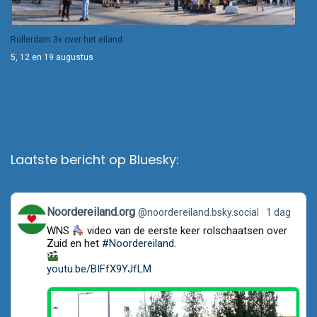
Rollerdam 3x over het eiland
5, 12 en 19 augustus
Laatste bericht op Bluesky:
View
Noordereiland.org
@noordereiland.bsky.social
1 dag
post
WNS
video van de eerste keer rolschaatsen over
by
Noordereiland.org
Zuid en het
#Noordereiland
.
on
Bluesky
youtu.be/BIFfX9YJfLM