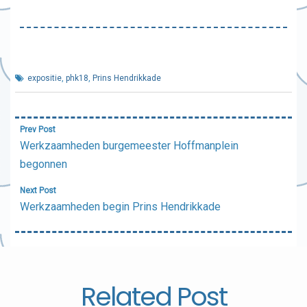
expositie
,
phk18
,
Prins Hendrikkade
Bericht
Prev Post
navigatie
Werkzaamheden burgemeester Hoffmanplein
begonnen
Next Post
Werkzaamheden begin Prins Hendrikkade
Related Post