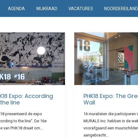
AGENDA
WIJKRAAD
VACATURES
NOORDEREILAN
K18 Expo: According
PHK18 Expo: The Gre
the line
Wall
18 presenteerd de expo
16 muralisten die participeren 
ording to the line“. De 16e
MURALS Inc. hebben in de we
tie van PHK18 draait om…
voorafgaand een muurschilder
aangebracht…