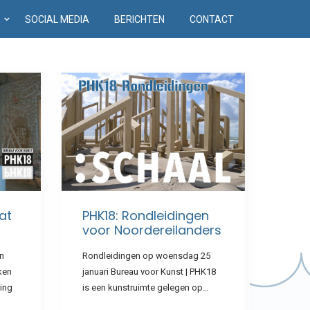
D
SOCIAL MEDIA
BERICHTEN
CONTACT
at
PHK18: Rondleidingen
voor Noordereilanders
in
Rondleidingen op woensdag 25
ken
januari Bureau voor Kunst | PHK18
ing
is een kunstruimte gelegen op…