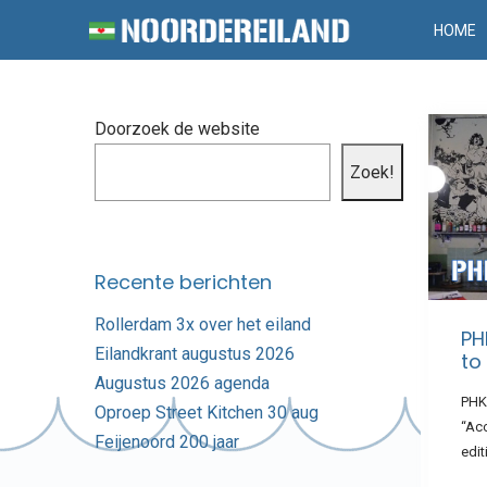
HOME
Doorzoek de website
Zoek!
Recente berichten
Rollerdam 3x over het eiland
PH
Eilandkrant augustus 2026
to 
Augustus 2026 agenda
PHK
Oproep Street Kitchen 30 aug
“Acc
Feijenoord 200 jaar
edi