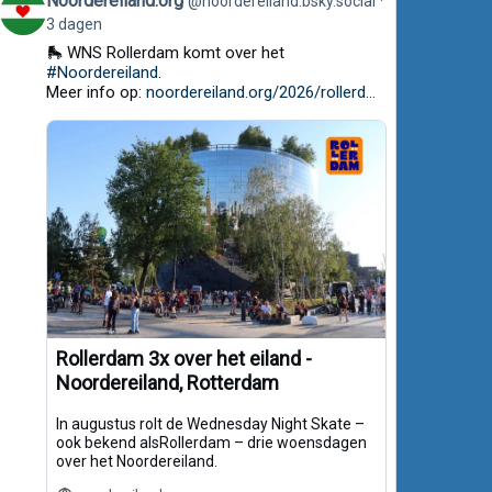
Noordereiland.org
@noordereiland.bsky.social
post
3 dagen
by
Noordereiland.org
🛼 WNS Rollerdam komt over het
on
#Noordereiland
.
Bluesky
Meer info op:
noordereiland.org/2026/rollerd...
Rollerdam 3x over het eiland -
Noordereiland, Rotterdam
In augustus rolt de Wednesday Night Skate –
ook bekend alsRollerdam – drie woensdagen
over het Noordereiland.