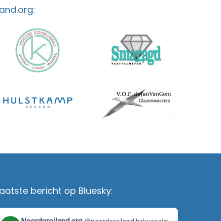
and.org:
aatste bericht op Bluesky:
View