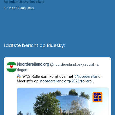
Rollerdam 3x over het eiland
5, 12 en 19 augustus
Laatste bericht op Bluesky:
View
Noordereiland.org
@noordereiland.bsky.social
2
post
dagen
by
Noordereiland.org
WNS Rollerdam komt over het
#Noordereiland
.
on
Meer info op:
noordereiland.org/2026/rollerd...
Bluesky