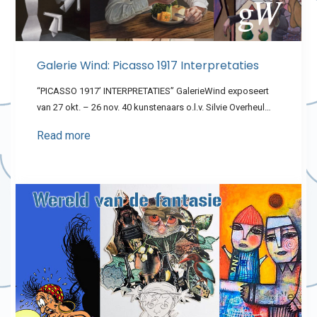
Galerie Wind: Picasso 1917 Interpretaties
“PICASSO 1917’ INTERPRETATIES” GalerieWind exposeert
van 27 okt. – 26 nov. 40 kunstenaars o.l.v. Silvie Overheul…
Read more