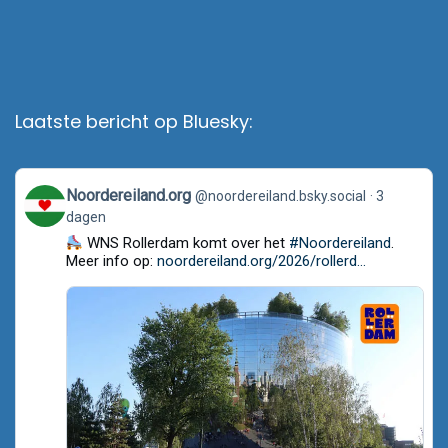
Laatste bericht op Bluesky:
View
Noordereiland.org
@noordereiland.bsky.social
3
post
dagen
by
Noordereiland.org
WNS Rollerdam komt over het
#Noordereiland
.
on
Meer info op:
noordereiland.org/2026/rollerd...
Bluesky