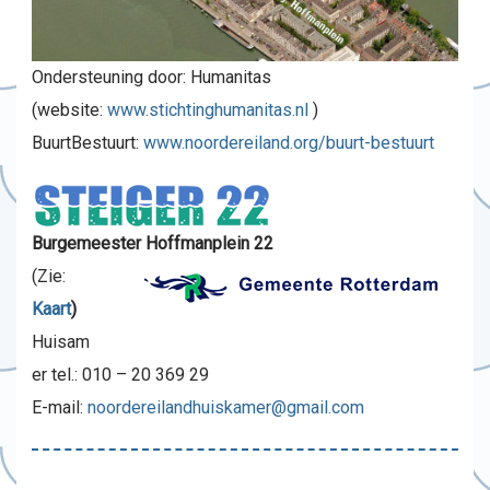
Ondersteuning door: Humanitas
(website:
www.stichtinghumanitas.nl
)
BuurtBestuurt:
www.noordereiland.org/buurt-bestuurt
Burgemeester Hoffmanplein 22
(Zie:
Kaart
)
Huisam
er tel.: 010 – 20 369 29
E-mail:
noordereilandhuiskamer@gmail.com