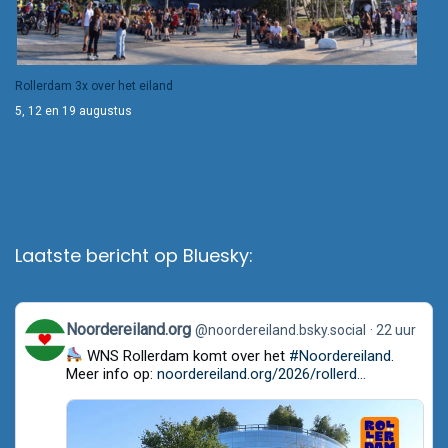
Rollerdam 3x over het eiland
5, 12 en 19 augustus
Laatste bericht op Bluesky:
View
Noordereiland.org
@noordereiland.bsky.social
22 uur
post
WNS Rollerdam komt over het
#Noordereiland
.
by
Noordereiland.org
Meer info op:
noordereiland.org/2026/rollerd...
on
Bluesky