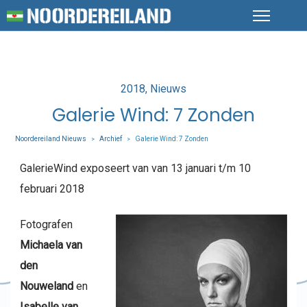
Posted
2018
Nieuws
in
Galerie Wind: 7 Zonden
Noordereiland Nieuws
Archief
Galerie Wind: 7 Zonden
>
>
GalerieWind exposeert van van 13 januari t/m 10
februari 2018
Fotografen
Michaela van
den
Nouweland
en
Isabelle van