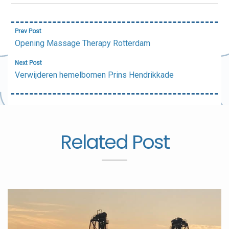
Bericht
Prev Post
navigatie
Opening Massage Therapy Rotterdam
Next Post
Verwijderen hemelbomen Prins Hendrikkade
Related Post