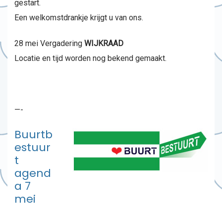
gestart.
Een welkomstdrankje krijgt u van ons.
28 mei Vergadering
WIJKRAAD
Locatie en tijd worden nog bekend gemaakt.
—-
Buurtb
estuur
t
agend
a 7
mei