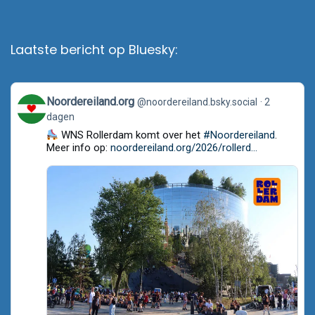
Laatste bericht op Bluesky:
View
Noordereiland.org
@noordereiland.bsky.social
2
post
dagen
by
Noordereiland.org
WNS Rollerdam komt over het
#Noordereiland
.
on
Meer info op:
noordereiland.org/2026/rollerd...
Bluesky