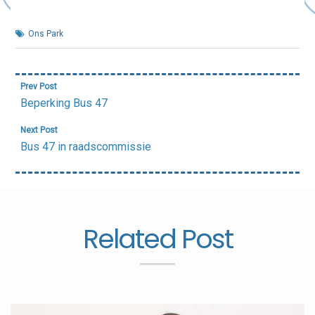
Ons Park
Bericht
Prev Post
navigatie
Beperking Bus 47
Next Post
Bus 47 in raadscommissie
Related Post