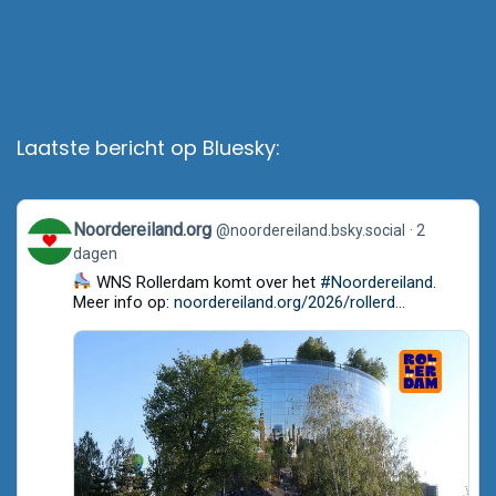
Laatste bericht op Bluesky:
View
Noordereiland.org
@noordereiland.bsky.social
2
post
dagen
by
Noordereiland.org
WNS Rollerdam komt over het
#Noordereiland
.
on
Meer info op:
noordereiland.org/2026/rollerd...
Bluesky