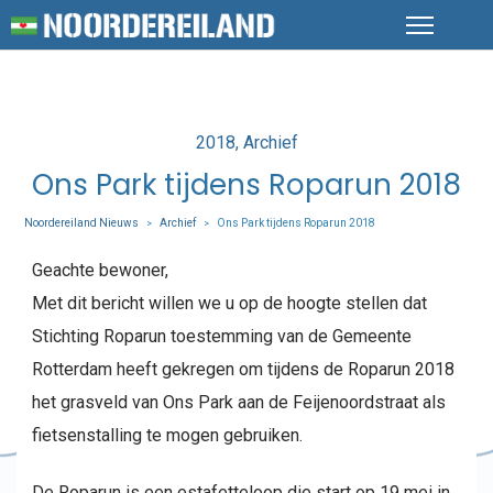
Posted
2018
Archief
in
Ons Park tijdens Roparun 2018
Noordereiland Nieuws
Archief
Ons Park tijdens Roparun 2018
>
>
Geachte bewoner,
Met dit bericht willen we u op de hoogte stellen dat
Stichting Roparun toestemming van de Gemeente
Rotterdam heeft gekregen om tijdens de Roparun 2018
het grasveld van Ons Park aan de Feijenoordstraat als
fietsenstalling te mogen gebruiken.
De Roparun is een estafetteloop die start op 19 mei in