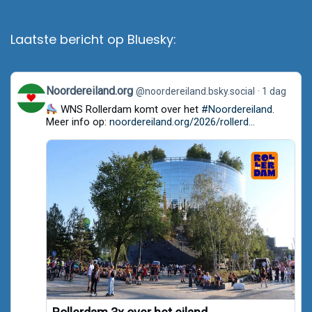
Laatste bericht op Bluesky:
View
Noordereiland.org
@noordereiland.bsky.social
1 dag
post
WNS Rollerdam komt over het
#Noordereiland
.
by
Noordereiland.org
Meer info op:
noordereiland.org/2026/rollerd...
on
Bluesky