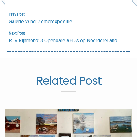
Bericht
Prev Post
navigatie
Galerie Wind: Zomerexpositie
Next Post
RTV Rijnmond: 3 Openbare AED’s op Noordereiland
Related Post