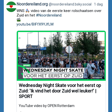
View
Noordereiland.org
@noordereiland.bsky.social
1 dag
post
WNS
video van de eerste keer rolschaatsen over
by
Noordereiland.org
Zuid en het
#Noordereiland
.
on
Bluesky
youtu.be/BIFfX9YJfLM
Wednesday Night Skate voor het eerst op
Zuid: 'Ik vind het door Zuid wel leuker!' |
SPORT
YouTube video by OPEN Rotterdam