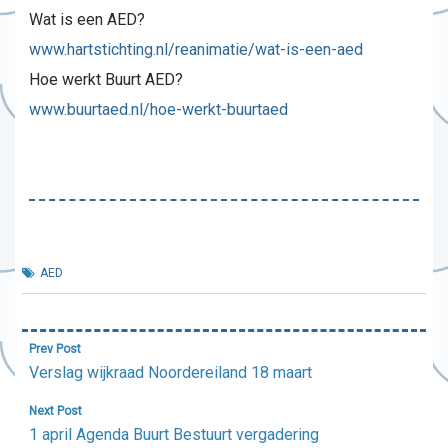
Wat is een AED?
www.hartstichting.nl/reanimatie/wat-is-een-aed
Hoe werkt Buurt AED?
www.buurtaed.nl/hoe-werkt-buurtaed
AED
Bericht
Prev Post
navigatie
Verslag wijkraad Noordereiland 18 maart
Next Post
1 april Agenda Buurt Bestuurt vergadering