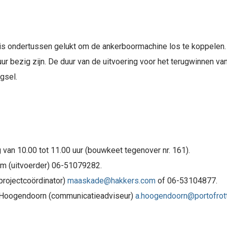
 is ondertussen gelukt om de ankerboormachine los te koppelen. V
r bezig zijn. De duur van de uitvoering voor het terugwinnen van
gsel.
van 10.00 tot 11.00 uur (bouwkeet tegenover nr. 161).
lom (uitvoerder) 06-51079282.
projectcoördinator)
maaskade@hakkers.com
of 06-53104877.
 Hoogendoorn (communicatieadviseur)
a.hoogendoorn@portofro