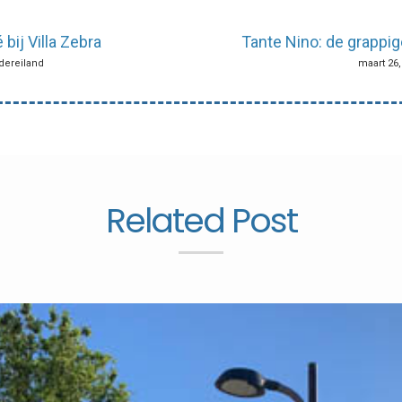
 bij Villa Zebra
Tante Nino: de grappig
rdereiland
maart 26,
Related Post