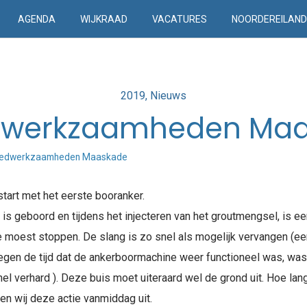
AGENDA
WIJKRAAD
VACATURES
NOORDEREILAN
Posted
2019
Nieuws
in
werkzaamheden Ma
edwerkzaamheden Maaskade
tart met het eerste booranker.
 is geboord en tijdens het injecteren van het groutmengsel, is 
moest stoppen. De slang is zo snel als mogelijk vervangen (een 
egen de tijd dat de ankerboormachine weer functioneel was, was
l verhard ). Deze buis moet uiteraard wel de grond uit. Hoe lange
en wij deze actie vanmiddag uit.