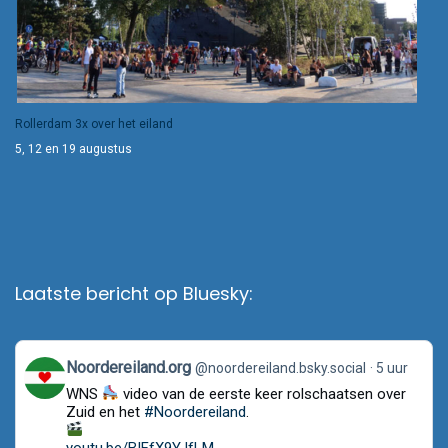
Rollerdam 3x over het eiland
5, 12 en 19 augustus
Laatste bericht op Bluesky:
View
Noordereiland.org
@noordereiland.bsky.social
5 uur
post
WNS
video van de eerste keer rolschaatsen over
by
Noordereiland.org
Zuid en het
#Noordereiland
.
on
Bluesky
youtu.be/BIFfX9YJfLM