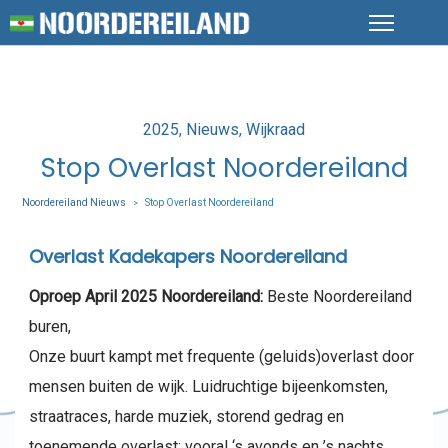
Posted
2025
Nieuws
Wijkraad
in
Stop Overlast Noordereiland
Noordereiland Nieuws
Stop Overlast Noordereiland
>
Overlast Kadekapers Noordereiland
Oproep April 2025 Noordereiland:
Beste Noordereiland
buren,
Onze buurt kampt met frequente (geluids)overlast door
mensen buiten de wijk. Luidruchtige bijeenkomsten,
straatraces, harde muziek, storend gedrag en
toenemende overlast; vooral ‘s avonds en ’s nachts.