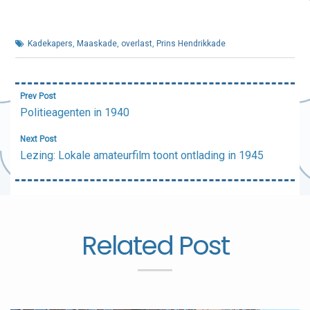
Kadekapers
,
Maaskade
,
overlast
,
Prins Hendrikkade
Bericht
Prev Post
navigatie
Politieagenten in 1940
Next Post
Lezing: Lokale amateurfilm toont ontlading in 1945
Related Post