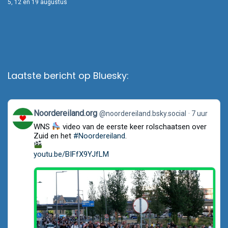
5, 12 en 19 augustus
Laatste bericht op Bluesky:
View
Noordereiland.org
@noordereiland.bsky.social
7 uur
post
WNS
video van de eerste keer rolschaatsen over
by
Noordereiland.org
Zuid en het
#Noordereiland
.
on
Bluesky
youtu.be/BIFfX9YJfLM