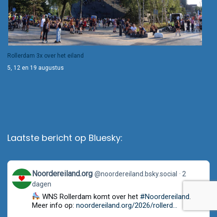
Rollerdam 3x over het eiland
5, 12 en 19 augustus
Laatste bericht op Bluesky:
View
Noordereiland.org
@noordereiland.bsky.social
2
post
dagen
by
Noordereiland.org
WNS Rollerdam komt over het
#Noordereiland
.
on
Meer info op:
noordereiland.org/2026/rollerd...
Bluesky