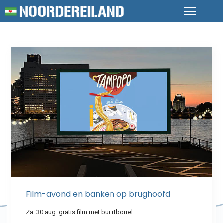
Film-avond en banken op brughoofd
Za. 30 aug. gratis film met buurtborrel