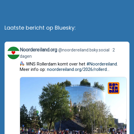
Laatste bericht op Bluesky:
View
Noordereiland.org
@noordereiland.bsky.social
2
post
dagen
by
Noordereiland.org
WNS Rollerdam komt over het
#Noordereiland
.
on
Meer info op:
noordereiland.org/2026/rollerd...
Bluesky