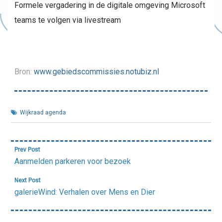
Formele vergadering in de digitale omgeving Microsoft
teams te volgen via livestream
Bron:
www.gebiedscommissies.notubiz.nl
Wijkraad agenda
Bericht
Prev Post
navigatie
Aanmelden parkeren voor bezoek
Next Post
galerieWind: Verhalen over Mens en Dier