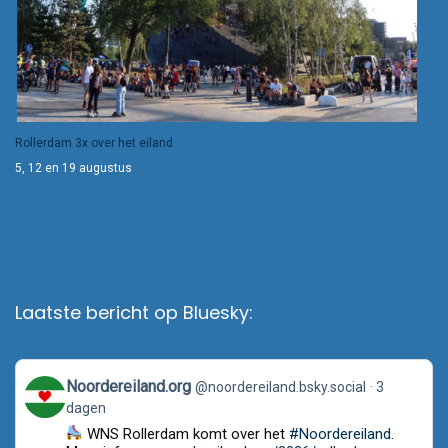
Rollerdam 3x over het eiland
5, 12 en 19 augustus
Laatste bericht op Bluesky:
View
Noordereiland.org
@noordereiland.bsky.social
3
post
dagen
by
Noordereiland.org
WNS Rollerdam komt over het
#Noordereiland
.
on