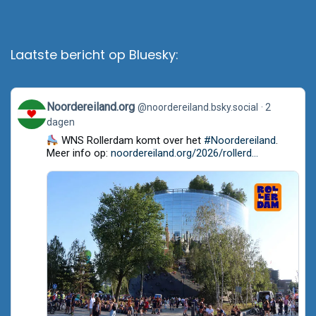
Laatste bericht op Bluesky:
View
Noordereiland.org
@noordereiland.bsky.social
2
post
dagen
by
Noordereiland.org
WNS Rollerdam komt over het
#Noordereiland
.
on
Meer info op:
noordereiland.org/2026/rollerd...
Bluesky