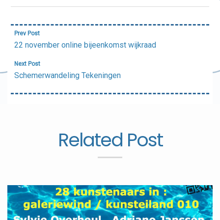
Bericht
Prev Post
navigatie
22 november online bijeenkomst wijkraad
Next Post
Schemerwandeling Tekeningen
Related Post