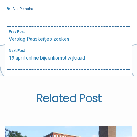
A la Plancha
Bericht
Prev Post
navigatie
Verslag Paaskeitjes zoeken
Next Post
19 april online bijeenkomst wijkraad
Related Post