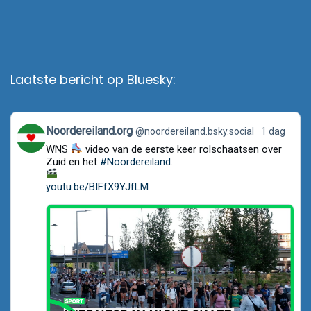
Laatste bericht op Bluesky:
View
Noordereiland.org
@noordereiland.bsky.social
1 dag
post
WNS
video van de eerste keer rolschaatsen over
by
Noordereiland.org
Zuid en het
#Noordereiland
.
on
Bluesky
youtu.be/BIFfX9YJfLM