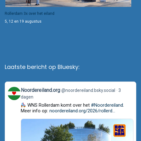
Rollerdam 3x over het eiland
5, 12 en 19 augustus
Laatste bericht op Bluesky:
View
Noordereiland.org
@noordereiland.bsky.social
3
post
dagen
by
Noordereiland.org
WNS Rollerdam komt over het
#Noordereiland
.
on
Meer info op:
noordereiland.org/2026/rollerd...
Bluesky