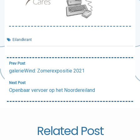
Eilandkrant
Bericht
Prev Post
navigatie
galerieWind: Zomerexpositie 2021
Next Post
Openbaar vervoer op het Noordereiland
Related Post