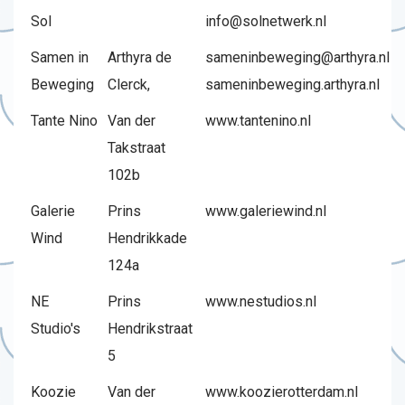
Sol
info@solnetwerk.nl
Samen in
Arthyra de
sameninbeweging@arthyra.nl
Beweging
Clerck,
sameninbeweging.arthyra.nl
Tante Nino
Van der
www.tantenino.nl
Takstraat
102b
Galerie
Prins
www.galeriewind.nl
Wind
Hendrikkade
124a
NE
Prins
www.nestudios.nl
Studio's
Hendrikstraat
5
Koozie
Van der
www.koozierotterdam.nl