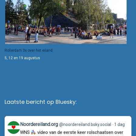
Rollerdam 3x over het eiland
5, 12 en 19 augustus
Laatste bericht op Bluesky:
View
Noordereiland.org
@noordereiland.bsky.social
1 dag
post
WNS
video van de eerste keer rolschaatsen over
by