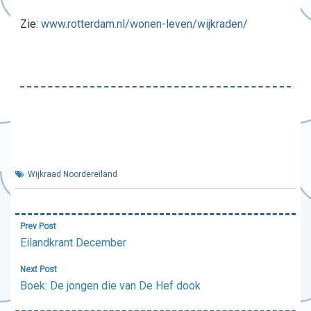
Zie:
www.rotterdam.nl/wonen-leven/wijkraden/
Wijkraad Noordereiland
Bericht
Prev Post
navigatie
Eilandkrant December
Next Post
Boek: De jongen die van De Hef dook