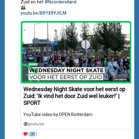
Noordereiland.org
Zuid en het
#Noordereiland
.
on
Bluesky
youtu.be/BIFfX9YJfLM
Wednesday Night Skate voor het eerst op
Zuid: 'Ik vind het door Zuid wel leuker!' |
SPORT
YouTube video by OPEN Rotterdam
youtu.be
2
1