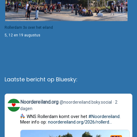
Rollerdam 3x over het eiland
5, 12 en 19 augustus
Laatste bericht op Bluesky:
View
Noordereiland.org
@noordereiland.bsky.social
2
post
dagen
by
Noordereiland.org
WNS Rollerdam komt over het
#Noordereiland
.
on
Meer info op:
noordereiland.org/2026/rollerd...
Bluesky