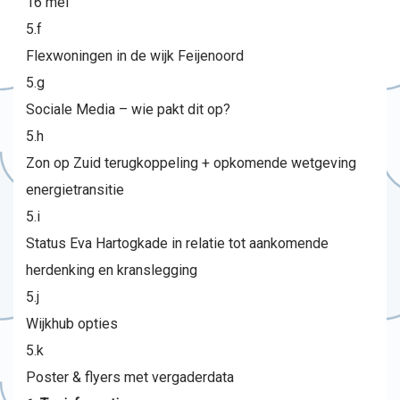
16 mei
5.f
Flexwoningen in de wijk Feijenoord
5.g
Sociale Media – wie pakt dit op?
5.h
Zon op Zuid terugkoppeling + opkomende wetgeving
energietransitie
5.i
Status Eva Hartogkade in relatie tot aankomende
herdenking en kranslegging
5.j
Wijkhub opties
5.k
Poster & flyers met vergaderdata