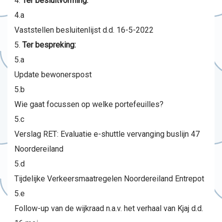
Ter besluitvorming:
4.a
Vaststellen besluitenlijst d.d. 16-5-2022
Ter bespreking:
5.a
Update bewonerspost
5.b
Wie gaat focussen op welke portefeuilles?
5.c
Verslag RET: Evaluatie e-shuttle vervanging buslijn 47
Noordereiland
5.d
Tijdelijke Verkeersmaatregelen Noordereiland Entrepot
5.e
Follow-up van de wijkraad n.a.v. het verhaal van Kjaj d.d.