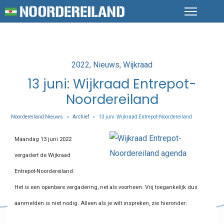
Posted
2022
Nieuws
Wijkraad
in
13 juni: Wijkraad Entrepot-
Noordereiland
Noordereiland Nieuws
Archief
13 juni: Wijkraad Entrepot-Noordereiland
>
>
Maandag 13 juni 2022
vergadert de Wijkraad
Entrepot-Noordereiland.
Het is een openbare vergadering, net als voorheen. Vrij toegankelijk dus
aanmelden is niet nodig. Alleen als je wilt inspreken, zie hieronder: