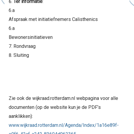
Ter informatie
:
6.a
Afspraak met initiatiefnemers Calisthenics
6.a
Bewonersinitiatieven
Rondvraag
Sluiting
Zie ook de wijkraad.rotterdam.nl webpagina voor alle
documenten (op de website kun je de PDF’s
aanklikken):
www.wijkraad.rotterdam.nl/Agenda/Index/1a16e89f-