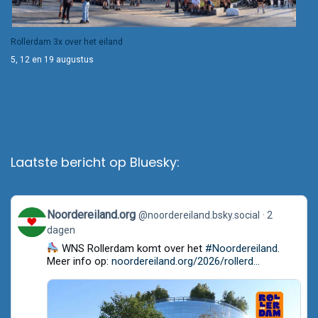
Rollerdam 3x over het eiland
5, 12 en 19 augustus
Laatste bericht op Bluesky:
View
Noordereiland.org
@noordereiland.bsky.social
2
post
dagen
by
Noordereiland.org
WNS Rollerdam komt over het
#Noordereiland
.
on
Meer info op:
noordereiland.org/2026/rollerd...
Bluesky