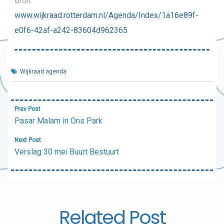
Bron:
www.wijkraad.rotterdam.nl/Agenda/Index/1a16e89f-
e0f6-42af-a242-83604d962365
Wijkraad agenda
Bericht
Prev Post
navigatie
Pasar Malam in Ons Park
Next Post
Verslag 30 mei Buurt Bestuurt
Related Post