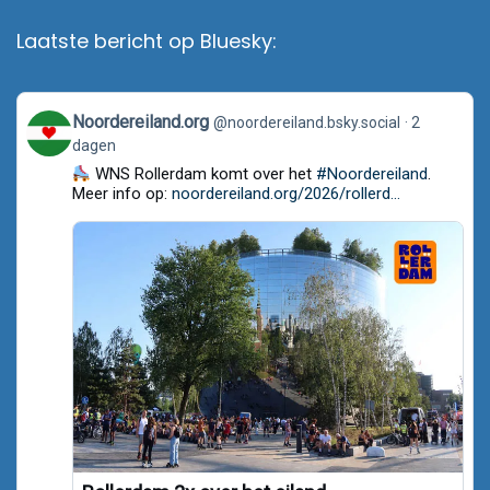
Laatste bericht op Bluesky:
View
Noordereiland.org
@noordereiland.bsky.social
2
post
dagen
by
Noordereiland.org
WNS Rollerdam komt over het
#Noordereiland
.
on
Meer info op:
noordereiland.org/2026/rollerd...
Bluesky