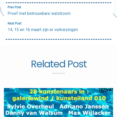
Bericht
Prev Post
navigatie
Proef met betrouwbare walstroom
Next Post
14, 15 en 16 maart zijn er verkiezingen
Related Post