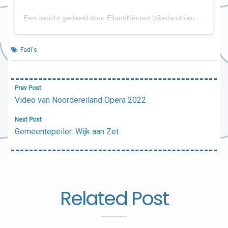
Een bericht gedeeld door EilandNieuws (@eilandnieuws)
Fadi's
Bericht
Prev Post
navigatie
Video van Noordereiland Opera 2022
Next Post
Gemeentepeiler: Wijk aan Zet
Related Post