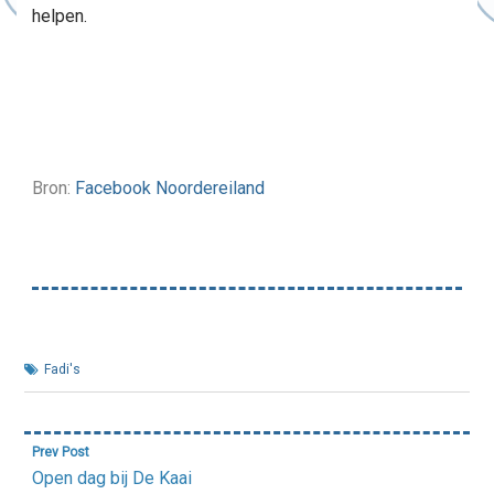
helpen.
Bron:
Facebook Noordereiland
Fadi's
Bericht
Prev Post
navigatie
Open dag bij De Kaai