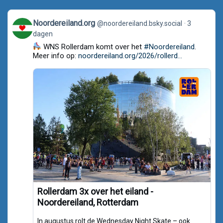
View
Noordereiland.org
@noordereiland.bsky.social
3
post
dagen
by
Noordereiland.org
WNS Rollerdam komt over het
#Noordereiland
.
on
Meer info op:
noordereiland.org/2026/rollerd...
Bluesky
Rollerdam 3x over het eiland -
Noordereiland, Rotterdam
In augustus rolt de Wednesday Night Skate – ook