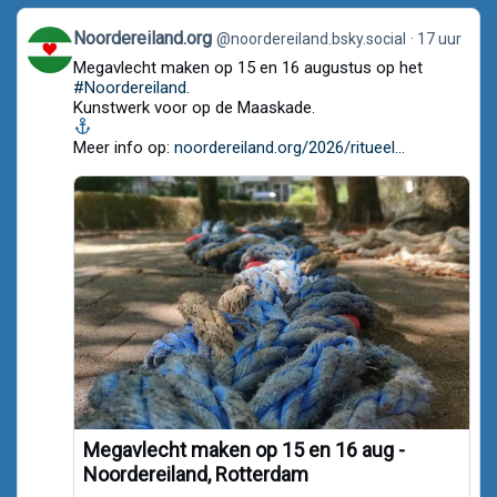
View
Noordereiland.org
@noordereiland.bsky.social
17 uur
post
Megavlecht maken op 15 en 16 augustus op het
by
Noordereiland.org
#Noordereiland
.
on
Kunstwerk voor op de Maaskade.
Bluesky
Meer info op:
noordereiland.org/2026/ritueel...
Megavlecht maken op 15 en 16 aug -
Noordereiland, Rotterdam