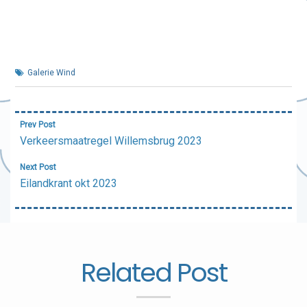
Galerie Wind
Bericht
Prev Post
navigatie
Verkeersmaatregel Willemsbrug 2023
Next Post
Eilandkrant okt 2023
Related Post