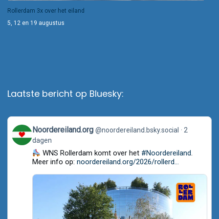
Rollerdam 3x over het eiland
5, 12 en 19 augustus
Laatste bericht op Bluesky:
View
Noordereiland.org
@noordereiland.bsky.social
2
post
dagen
by
Noordereiland.org
WNS Rollerdam komt over het
#Noordereiland
.
on
Meer info op:
noordereiland.org/2026/rollerd...
Bluesky