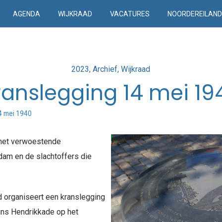
AGENDA
WIJKRAAD
VACATURES
NOORDEREILAN
Posted
2023
Archief
Wijkraad
in
ranslegging 14 mei 19
4 mei 1940
j het verwoestende
am en de slachtoffers die
d organiseert een kranslegging
ins Hendrikkade op het