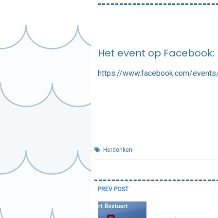
Het event op Facebook:
https://www.facebook.com/event
Herdenken
Bericht
PREV POST
navigatie