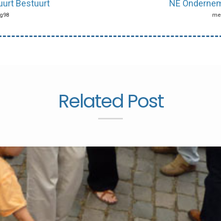
uurt Bestuurt
NE Ondernem
ng98
mei
Related Post