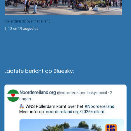
Rollerdam 3x over het eiland
5, 12 en 19 augustus
Laatste bericht op Bluesky:
View
Noordereiland.org
@noordereiland.bsky.social
2
post
dagen
by
Noordereiland.org
WNS Rollerdam komt over het
#Noordereiland
.
on
Meer info op:
noordereiland.org/2026/rollerd...
Bluesky