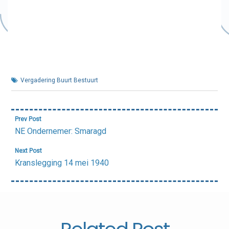
Vergadering Buurt Bestuurt
Bericht
Prev Post
navigatie
NE Ondernemer: Smaragd
Next Post
Kranslegging 14 mei 1940