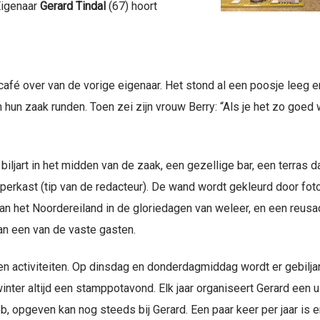
Eigenaar
Gerard Tindal
(67) hoort
afé over van de vorige eigenaar. Het stond al een poosje leeg en 
n zaak runden. Toen zei zijn vrouw Berry: “Als je het zo goed w
biljart in het midden van de zaak, een gezellige bar, een terras 
ipperkast (tip van de redacteur). De wand wordt gekleurd door f
an het Noordereiland in de gloriedagen van weleer, en een reusa
an een van de vaste gasten.
rten activiteiten. Op dinsdag en donderdagmiddag wordt er gebilja
e winter altijd een stamppotavond. Elk jaar organiseert Gerard een 
cob, opgeven kan nog steeds bij Gerard. Een paar keer per jaar is 