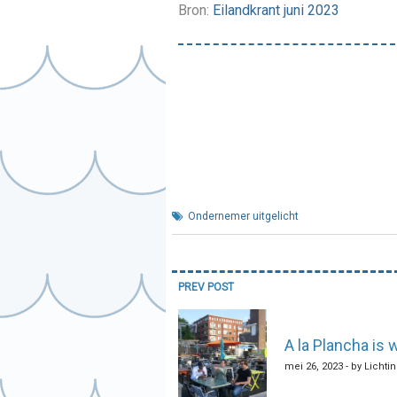
Bron:
Eilandkrant juni 2023
Ondernemer uitgelicht
Bericht
PREV POST
navigatie
A la Plancha is
mei 26, 2023 - by Lichti