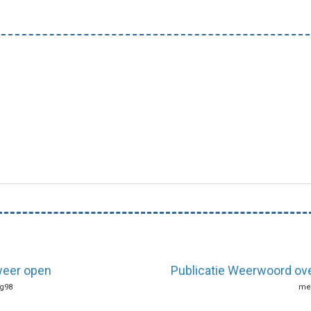
 weer open
Publicatie Weerwoord over
ng98
mei