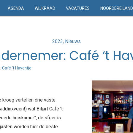
AGENDA
WIJKRAAD
VACATURES
NOORDEREILAN
Posted
2023
Nieuws
in
dernemer: Café ‘t Ha
 Café ‘t Haventje
 kroeg vertellen drie vaste
ddinxveen!) wat Biljart Café ‘t
weede huiskamer”, de sfeer is
 gasten worden hier de beste