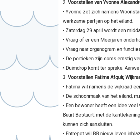
Voorstellen van Yvonne Alexand
• Yvonne zet zich namens Woonstad
werkzame partijen op het eiland.
• Zaterdag 29 april wordt een midd
• Vraag of er een Meerjaren onderho
• Vraag naar organogram en functie
• De portieken zijn soms ernstig ver
• Duimdrop komt ter sprake. Aanwez
Voorstellen Fatima Afquir, Wijkra
• Fatima wil namens de wijkraad e
• De schoonmaak van het eiland, m.
• Een bewoner heeft een idee veel
Buurt Bestuurt, met de kanttekening
kunnen zich aansluiten.
• Entrepot wil BB nieuw leven inbla