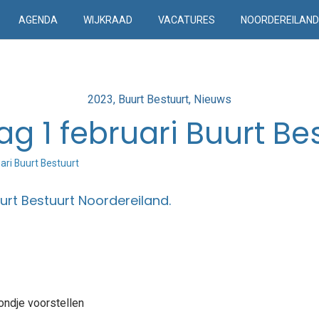
AGENDA
WIJKRAAD
VACATURES
NOORDEREILAN
Posted
2023
Buurt Bestuurt
Nieuws
in
ag 1 februari Buurt Be
ari Buurt Bestuurt
urt Bestuurt Noordereiland.
ondje voorstellen