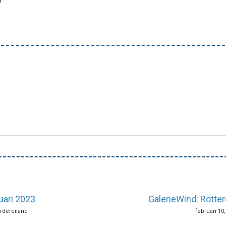
uari 2023
GalerieWind: Rotte
ordereiland
februari 10