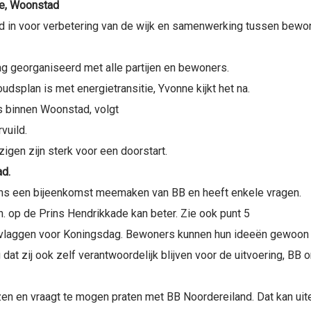
re, Woonstad
 in voor verbetering van de wijk en samenwerking tussen bewo
ag georganiseerd met alle partijen en bewoners.
udsplan is met energietransitie, Yvonne kijkt het na.
s binnen Woonstad, volgt
vuild.
igen zijn sterk voor een doorstart.
ad.
ens een bijeenkomst meemaken van BB en heeft enkele vragen.
n. op de Prins Hendrikkade kan beter. Zie ook punt 5
 vlaggen voor Koningsdag. Bewoners kunnen hun ideeën gewoon 
 dat zij ook zelf verantwoordelijk blijven voor de uitvoering, B
zen en vraagt te mogen praten met BB Noordereiland. Dat kan uite