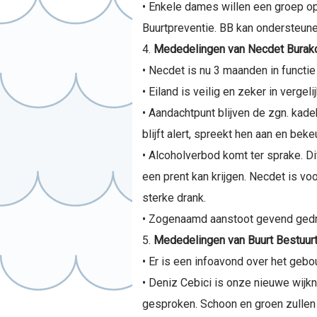
• Enkele dames willen een groep o
Buurtpreventie. BB kan ondersteun
Mededelingen van Necdet Burakci
• Necdet is nu 3 maanden in functi
• Eiland is veilig en zeker in verg
• Aandachtpunt blijven de zgn. kade
blijft alert, spreekt hen aan en bek
• Alcoholverbod komt ter sprake. Di
een prent kan krijgen. Necdet is vo
sterke drank.
• Zogenaamd aanstoot gevend gedra
Mededelingen van Buurt Bestuur
• Er is een infoavond over het geb
• Deniz Cebici is onze nieuwe wijkn
gesproken. Schoon en groen zullen