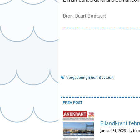
Bron: Buurt Bestuurt
Vergadering Buurt Bestuurt
Bericht
PREV POST
navigatie
Eilandkrant febr
januari 31, 2023 - by No