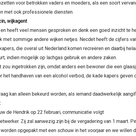
pzetten voor betrokken vaders en moeders, als een soort verva
en met ook professionele diensten.
n, wijkagent
e en heeft veel mensen gesproken en denk een goed inzicht te he
elijk met sommige andere wijken netjes. Necdet heeft de cijfers v
kapers, die overal uit Nederland komen recreëren en daarbij hela
eurt, indien mogelijk op lachgas gebruik en andere zaken.
t zou ingetrokken zijn, omdat anders een bewoner die een glaasj
or het handhaven van een alcohol verbod, de kade kapers geven oo
ag kan alleen bekeurd worden, als iemand daadwerkelijk aangif
t
ouw de Hendrik op 22 februari, communicatie volgt
etwerker. Zij zal aanwezig zijn bij de vergadering van 1 maart. P
 worden opgepakt met een schouw in het voorjaar en we willen d