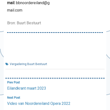
mail:
bbnoordereiland@g
mail.com
Bron: Buurt Bestuurt
Vergadering Buurt Bestuurt
Bericht
Prev Post
navigatie
Eilandkrant maart 2023
Next Post
Video van Noordereiland Opera 2022