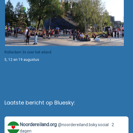
Rollerdam 3x over het eiland
5, 12 en 19 augustus
Laatste bericht op Bluesky:
View
Noordereiland.org
@noordereiland.bsky.social
2
post
dagen
by