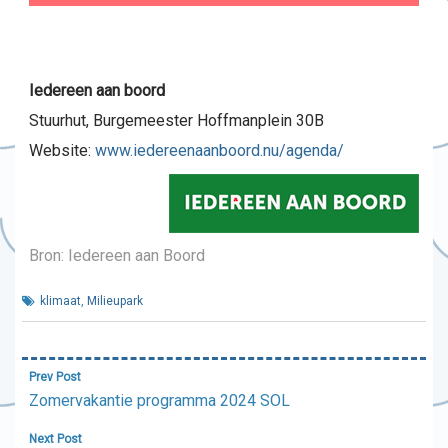
Iedereen aan boord
Stuurhut, Burgemeester Hoffmanplein 30B
Website:
ww
w.iedereenaanboord.nu/agenda/
Bron: Iedereen aan Boord
klimaat
,
Milieupark
Bericht
Prev Post
navigatie
Zomervakantie programma 2024 SOL
Next Post