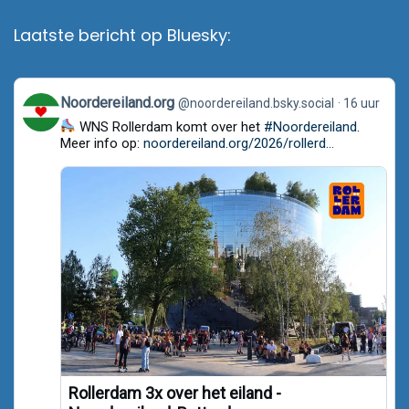
Laatste bericht op Bluesky:
View
Noordereiland.org
@noordereiland.bsky.social
16 uur
post
WNS Rollerdam komt over het
#Noordereiland
.
by
Noordereiland.org
Meer info op:
noordereiland.org/2026/rollerd...
on
Bluesky
Rollerdam 3x over het eiland -