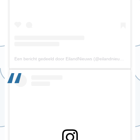
Een bericht gedeeld door EilandNieuws (@eilandnieuws)