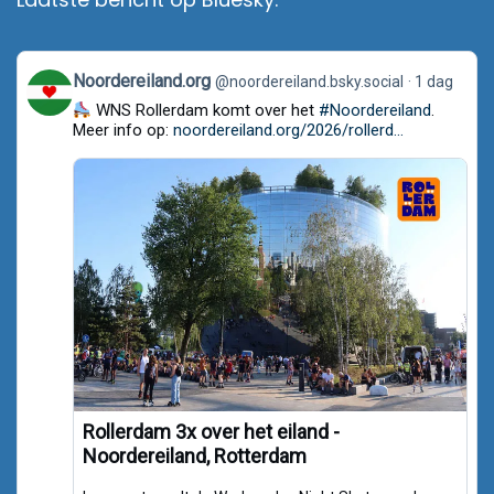
View
Noordereiland.org
@noordereiland.bsky.social
1 dag
post
WNS Rollerdam komt over het
#Noordereiland
.
by
Noordereiland.org
Meer info op:
noordereiland.org/2026/rollerd...
on
Bluesky
Rollerdam 3x over het eiland -
Noordereiland, Rotterdam