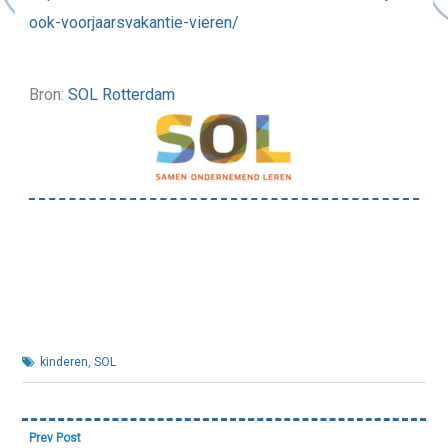
ook-voorjaarsvakantie-vieren/
Bron:
SOL Rotterdam
kinderen
,
SOL
Bericht
Prev Post